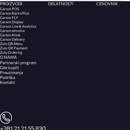
uređajima, omogućavajući vlasnicima i menadžerima restorana da
PROIZVODI
DELATNOSTI
CENOVNIK
prate poslovanje u pokretu.
Garson POS
Garson One Backoffice softver za ugostiteljstvo omogućava
Garson Backoffice
ograničavanje pristupa određenim opcijama i informacijama putem
Garson FLY
sistema privilegija. Softver za upravljanje restoranom beleži sve važne
Garson Display
aktivnosti i izmene, što pomaže u rešavanju spornih situacija i
Garson Live & Analytics
Garson eInvoice
održavanju integriteta podataka.
Garson Kiosk
Garson Delivery
Zulu QR Menu
Zulu QR Payment
Zulu Ordering
O NAMA
Partnerski program
Gde kupiti
Preuzimanja
Podrška
Kontakt
+381 21 21 55 830