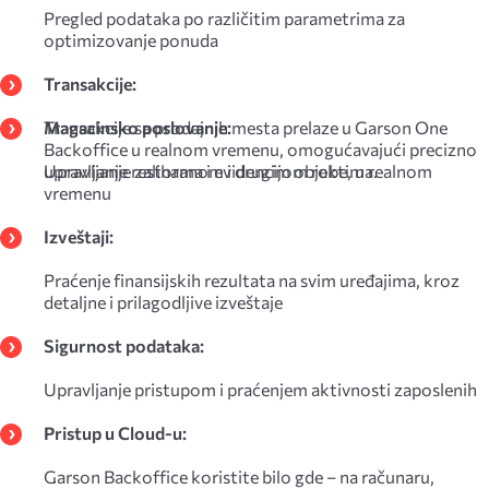
Pregled podataka po različitim parametrima za
optimizovanje ponuda
Transakcije:
Transakcije sa prodajnih mesta prelaze u Garson One
Magacinsko poslovanje:
Backoffice u realnom vremenu, omogućavajući precizno
upravljanje restoranom i drugim objektima.
Upravljanje zalihama i evidencijom robe, u realnom
vremenu
Izveštaji:
Praćenje finansijskih rezultata na svim uređajima, kroz
detaljne i prilagodljive izveštaje
Sigurnost podataka:
Upravljanje pristupom i praćenjem aktivnosti zaposlenih
Pristup u Cloud-u:
Garson Backoffice koristite bilo gde – na računaru,