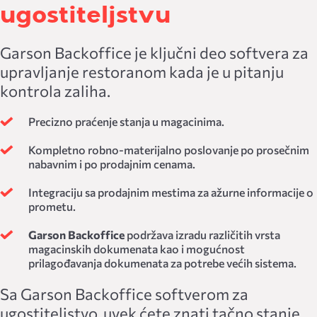
ugostiteljstvu
Garson Backoffice je ključni deo softvera za
upravljanje restoranom kada je u pitanju
kontrola zaliha.
Precizno praćenje stanja u magacinima.
Kompletno robno-materijalno poslovanje po prosečnim
nabavnim i po prodajnim cenama.
Integraciju sa prodajnim mestima za ažurne informacije o
prometu.
Garson Backoffice
podržava izradu različitih vrsta
magacinskih dokumenata kao i mogućnost
prilagođavanja dokumenata za potrebe većih sistema.
Sa Garson Backoffice softverom za
ugostiteljstvo, uvek ćete znati tačno stanje