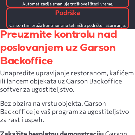
Automatizacija smanjuje troškove i štedi vreme.
Podrška
Garson tim pruža kontinuiranu tehničku podršku i ažuriranja.
Preuzmite kontrolu nad
poslovanjem uz Garson
Backoffice
Unapredite upravljanje restoranom, kafićem
ili lancem objekata uz Garson Backoffice
softver za ugostiteljstvo.
Bez obzira na vrstu objekta, Garson
Backoffice je vaš program za ugostiteljstvo
za rast i uspeh.
Zakažite besplatnu demonstraciju
Garson