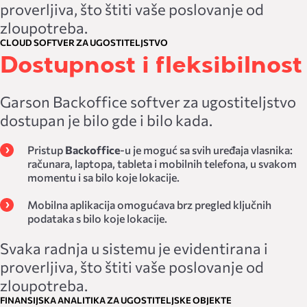
proverljiva, što štiti vaše poslovanje od
zloupotreba.
CLOUD SOFTVER ZA UGOSTITELJSTVO
Dostupnost i fleksibilnost
Garson Backoffice softver za ugostiteljstvo
dostupan je bilo gde i bilo kada.
Pristup
Backoffice
-u je moguć sa svih uređaja vlasnika:
računara, laptopa, tableta i mobilnih telefona, u svakom
momentu i sa bilo koje lokacije.
Mobilna aplikacija omogućava brz pregled ključnih
podataka s bilo koje lokacije.
Svaka radnja u sistemu je evidentirana i
proverljiva, što štiti vaše poslovanje od
zloupotreba.
FINANSIJSKA ANALITIKA ZA UGOSTITELJSKE OBJEKTE