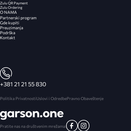
Zulu QR Payment
Zulu Ordering
O NAMA
Partnerski program
Gde kupiti
Preuzimanja
Podrška
Kontakt
+381 21 21 55 830
Politika Privatnosti
Uslovi i Odredbe
Pravno Obaveštenje
Pratite nas na društvenim mrežama: