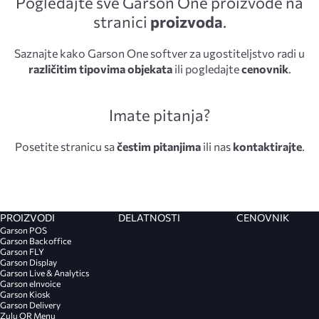
Pogledajte sve Garson One proizvode na
stranici
proizvoda
.
Saznajte kako Garson One softver za ugostiteljstvo radi u
različitim tipovima objekata
ili pogledajte
cenovnik
.
Imate pitanja?
Posetite stranicu sa
čestim pitanjima
ili nas
kontaktirajte
.
PROIZVODI
DELATNOSTI
CENOVNIK
Garson POS
Garson Backoffice
Garson FLY
Garson Display
Garson Live & Analytics
Garson eInvoice
Garson Kiosk
Garson Delivery
Zulu QR Menu