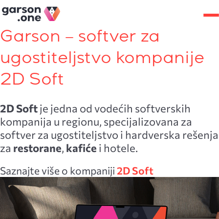
Garson – softver za
ugostiteljstvo kompanije
2D Soft
2D Soft
je jedna od vodećih softverskih
kompanija u regionu, specijalizovana za
softver za ugostiteljstvo i hardverska rešenja
za
restorane
,
kafiće
i hotele.
Saznajte više o kompaniji
2D Soft