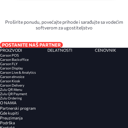
Proširite ponudu, povećajte prihode i sarađujte sa vodećim
softverom za ugostiteljstvo
POSTANITE NAŠ PARTNER
PROIZVODI
DELATNOSTI
CENOVNIK
Garson POS
Garson Backoffice
Garson FLY
Garson Display
Garson Live & Analytics
Garson eInvoice
Garson Kiosk
Garson Delivery
Zulu QR Menu
Zulu QR Payment
Zulu Ordering
O NAMA
Partnerski program
Gde kupiti
Preuzimanja
Podrška
Kontakt