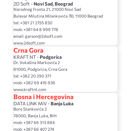
2D Soft -
Novi Sad
, Beograd
Narodnog fronta 21, 21000 Novi Sad
Bulevar Milutina Milankovića 7Đ, 11000 Beograd
tel: +381 21 2155 830
mob: +381 64 8 999 778
email: garson@2dsoft.com
www.2dsoft.com
Crna Gora
KRAFT NT -
Podgorica
Dr. Vukašina Markovića 2
81000, Podgorica, Crna Gora
tel: +382 20 290 371
mob: +382 69 416 936
www.kraftnt.com
Bosna i Hercegovina
DATA LINK MiV -
Banja Luka
Bore Stankovića 3
78000, Banja Luka, BiH
mob: +387 66 313 884
mob: +387 66 407 274