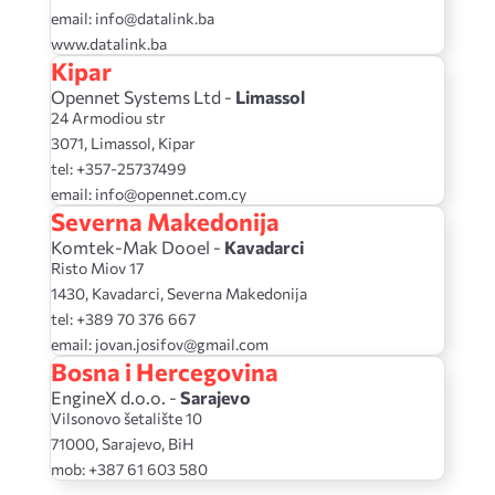
email: info@datalink.ba
www.datalink.ba
Kipar
Opennet Systems Ltd -
Limassol
24 Armodiou str
3071, Limassol, Kipar
tel: +357-25737499
email: info@opennet.com.cy
Severna Makedonija
Komtek-Mak Dooel -
Kavadarci
Risto Miov 17
1430, Kavadarci, Severna Makedonija
tel: +389 70 376 667
email: jovan.josifov@gmail.com
Bosna i Hercegovina
EngineX d.o.o. -
Sarajevo
Vilsonovo šetalište 10
71000, Sarajevo, BiH
mob: +387 61 603 580