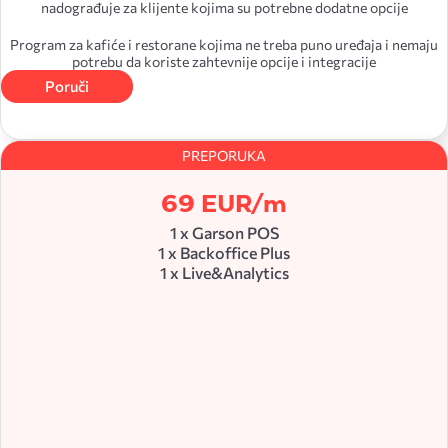
nadograđuje za klijente kojima su potrebne dodatne opcije
Program za kafiće i restorane kojima ne treba puno uređaja i nemaju
bez kartica
potrebu da koriste zahtevnije opcije i integracije
Live & Analytics
Poruči
Dizajn i prilagođavanje POS aplikacije
1 korisnik uključen
Normativi
Classic Plus
PREPORUKA
Podešavanje menija, modifikatora
/
Garson Delivery (telefon)
69 EUR/m
Reoni i raspored stolova
/
1 x Garson POS
1 x Backoffice Plus
Napredno magacinsko poslovanje
1 x Live&Analytics
Mogućnost različitih konfiguracija na naplatnim mestima
/
/
Ručno kreirani radni nalozi
Podržan broj naplatnih uređaja
/
Izveštavanje
Do 5
Cenovnici
Standard
Finansijska operativa