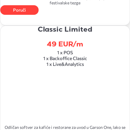
festivalske tezge
Poruči
Dizajn i prilagođavanje POS aplikacije
Classic Limited
Podešavanje menija, modifikatora
49 EUR/m
Reoni i raspored stolova
1 x POS
1 x Backoffice Classic
1 x Live&Analytics
Mogućnost različitih konfiguracija na naplatnim mestima
/
Podržan broj naplatnih uređaja
Do 2
Cenovnici
Do 2
Loyalty
Odličan softver za kafiće i restorane za uvod u Garson One, lako se