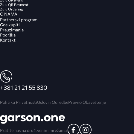
Zulu QR Menu
Napredno magacinsko poslovanje
/
Zulu QR Payment
Dodatni Backoffice pristup
Zulu Ordering
O NAMA
Partnerski program
Neograničeno, CUSTOM
Podrška za platne uređaje i aplikacije
Gde kupiti
Ručno kreirani radni nalozi
Preuzimanja
Podrška
Zulu QR meni and table ordering
Kontakt
Izveštavanje
Zulu pay, plati za stolom
Prošireno, CUSTOM
Finansijska operativa
Zulu Ordering
Podrška za veleprodaju
+381 21 21 55 830
Wolt, Glovo integracija
Podrška za objekte sa više različitih prodajnih (prihodnih)
Politika Privatnosti
Uslovi i Odredbe
Pravno Obaveštenje
Knjigovodstvo eksport/integracija
mesta
Podrška za dodatne opcije i uređaje (uz doplatu)
Efakturista podrška
POS/Fly
Pratite nas na društvenim mrežama: